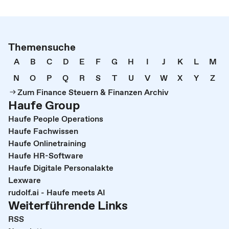
Themensuche
A
B
C
D
E
F
G
H
I
J
K
L
M
N
O
P
Q
R
S
T
U
V
W
X
Y
Z
Zum Finance Steuern & Finanzen Archiv
Haufe Group
Haufe People Operations
Haufe Fachwissen
Haufe Onlinetraining
Haufe HR-Software
Haufe Digitale Personalakte
Lexware
rudolf.ai - Haufe meets AI
Weiterführende Links
RSS