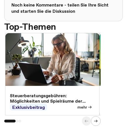
Noch keine Kommentare - teilen Sie Ihre Sicht
und starten Sie die Diskussion
Top-Themen
Steuerberatungsgebühren:
Omnibus-Pa
Möglichkeiten und Spielräume der
Abrechnung
Exklusivbeitrag
Exklusivb
mehr