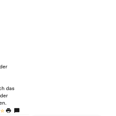
der
ch das
 der
en.