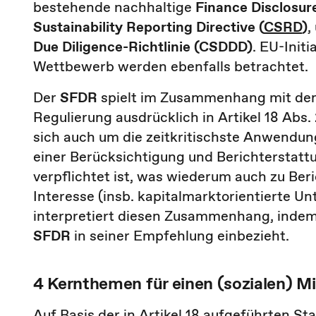
bestehende nachhaltige
Finance Disclosur
Sustainability Reporting Directive (
CSRD
)
,
Due Diligence-Richtlinie (CSDDD)
. EU-Init
Wettbewerb werden ebenfalls betrachtet.
Der
SFDR
spielt im Zusammenhang mit dem 
Regulierung ausdrücklich in Artikel 18 Abs
sich auch um die zeitkritischste Anwendung 
einer Berücksichtigung und Berichterstatt
verpflichtet ist, was wiederum auch zu Be
Interesse (insb. kapitalmarktorientierte U
interpretiert diesen Zusammenhang, indem
SFDR
in seiner Empfehlung einbezieht.
4 Kernthemen für einen (sozialen) M
Auf Basis der in Artikel 18 aufgeführten S