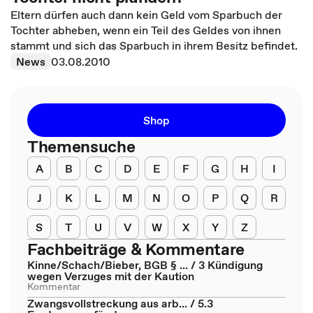
Eltern dürfen auch dann kein Geld vom Sparbuch der
Tochter abheben, wenn ein Teil des Geldes von ihnen
stammt und sich das Sparbuch in ihrem Besitz befindet.
News
03.08.2010
Shop
Themensuche
A
B
C
D
E
F
G
H
I
J
K
L
M
N
O
P
Q
R
S
T
U
V
W
X
Y
Z
Fachbeiträge & Kommentare
Kinne/Schach/Bieber, BGB § ... / 3 Kündigung
wegen Verzuges mit der Kaution
Kommentar
Zwangsvollstreckung aus arb... / 5.3