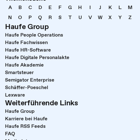
A
B
C
D
E
F
G
H
I
J
K
L
M
N
O
P
Q
R
S
T
U
V
W
X
Y
Z
Haufe Group
Haufe People Operations
Haufe Fachwissen
Haufe HR-Software
Haufe Digitale Personalakte
Haufe Akademie
Smartsteuer
Semigator Enterprise
Schäffer-Poeschel
Lexware
Weiterführende Links
Haufe Group
Karriere bei Haufe
Haufe RSS Feeds
FAQ