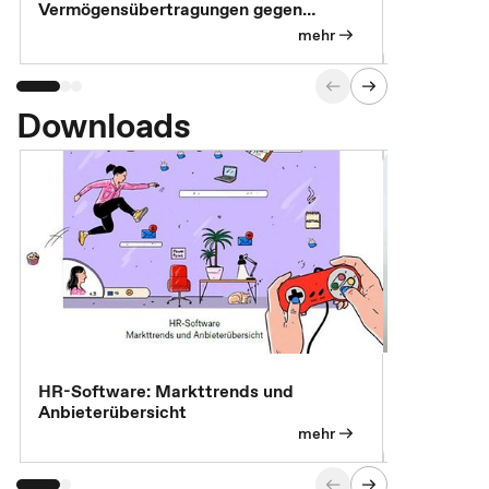
Vermögensübertragungen gegen
Feststellu
Versorgungsleistungen
Exklusivb
mehr
Downloads
7 Effizien
HR-Software: Markttrends und
Anbieterübersicht
mehr