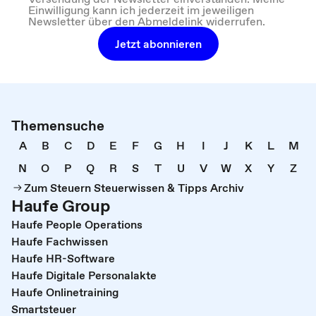
Einwilligung kann ich jederzeit im jeweiligen
Newsletter über den Abmeldelink widerrufen.
Jetzt abonnieren
Themensuche
A
B
C
D
E
F
G
H
I
J
K
L
M
N
O
P
Q
R
S
T
U
V
W
X
Y
Z
Zum Steuern Steuerwissen & Tipps Archiv
Haufe Group
Haufe People Operations
Haufe Fachwissen
Haufe HR-Software
Haufe Digitale Personalakte
Haufe Onlinetraining
Smartsteuer