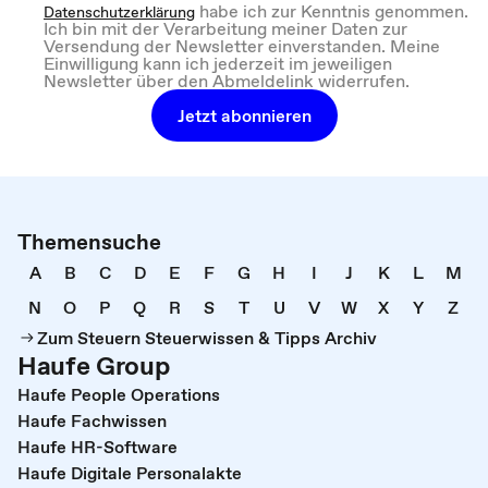
habe ich zur Kenntnis genommen.
Datenschutzerklärung
Ich bin mit der Verarbeitung meiner Daten zur
Versendung der Newsletter einverstanden. Meine
Einwilligung kann ich jederzeit im jeweiligen
Newsletter über den Abmeldelink widerrufen.
Jetzt abonnieren
Themensuche
A
B
C
D
E
F
G
H
I
J
K
L
M
N
O
P
Q
R
S
T
U
V
W
X
Y
Z
Zum Steuern Steuerwissen & Tipps Archiv
Haufe Group
Haufe People Operations
Haufe Fachwissen
Haufe HR-Software
Haufe Digitale Personalakte