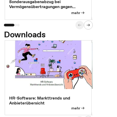
Sonderausgabenabzug bei
Gesonderte
Vermögensübertragungen gegen
Feststellu
Versorgungsleistungen
Exklusivb
mehr
Downloads
7 Effizien
HR-Software: Markttrends und
Anbieterübersicht
mehr