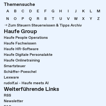
Themensuche
A
B
C
D
E
F
G
H
I
J
K
L
M
N
O
P
Q
R
S
T
U
V
W
X
Y
Z
Zum Steuern Steuerwissen & Tipps Archiv
Haufe Group
Haufe People Operations
Haufe Fachwissen
Haufe HR-Software
Haufe Digitale Personalakte
Haufe Onlinetraining
Smartsteuer
Schäffer-Poeschel
Lexware
rudolf.ai - Haufe meets AI
Weiterführende Links
RSS
Newsletter