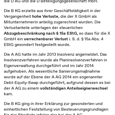
die D AG und die D Beteiligungsgesellschaft mbH.
Die B KG erzielte aus ihrer Geschäftstätigkeit in der
Vergangenheit
hohe Verluste
, die der X GmbH als
Mitunternehmerin anteilig zugerechnet wurden. Die
Verlustanteile unterlagen der steuerlichen
Abzugsbeschränkung nach § 15a EStG
, so dass für die X
GmbH ein
verrechenbarer Verlust
i. S. d. § 15a Abs. 4
EStG gesondert festgestellt wurde.
Die A AG hatte im Jahr 2013 Insolvenz angemeldet. Das
Insolvenzverfahren wurde als Planinsolvenzverfahren in
Eigenverwaltung durchgeführt und im Jahr 2014
aufgehoben. Als wesentliche Sanierungsmaßnahme
wurde auf der Ebene der A AG 2014 ein sogenannter
Debt-Equity-Swap durchgeführt, aufgrund dessen es bei
der A AG zu einem
vollständigen Anteilseignerwechsel
kam.
Die B KG ging in ihrer Erklärung zur gesonderten und
einheitlichen Feststellung von Besteuerungsgrundlagen
für das Streitjahr infolge des bei der A AG