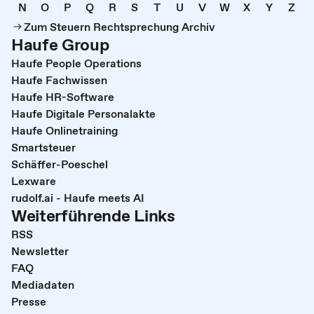
N
O
P
Q
R
S
T
U
V
W
X
Y
Z
Zum Steuern Rechtsprechung Archiv
Haufe Group
Haufe People Operations
Haufe Fachwissen
Haufe HR-Software
Haufe Digitale Personalakte
Haufe Onlinetraining
Smartsteuer
Schäffer-Poeschel
Lexware
rudolf.ai - Haufe meets AI
Weiterführende Links
RSS
Newsletter
FAQ
Mediadaten
Presse