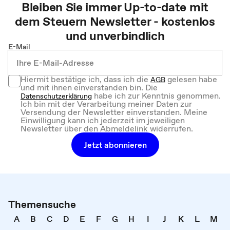
Bleiben Sie immer Up-to-date mit
dem
Steuern
Newsletter - kostenlos
und unverbindlich
E-Mail
Hiermit bestätige ich, dass ich die
gelesen habe
AGB
und mit ihnen einverstanden bin. Die
habe ich zur Kenntnis genommen.
Datenschutzerklärung
Ich bin mit der Verarbeitung meiner Daten zur
Versendung der Newsletter einverstanden. Meine
Einwilligung kann ich jederzeit im jeweiligen
Newsletter über den Abmeldelink widerrufen.
Jetzt abonnieren
Themensuche
A
B
C
D
E
F
G
H
I
J
K
L
M