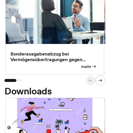
Sonderausgabenabzug bei
Gesonderte
Vermögensübertragungen gegen
Feststellu
Versorgungsleistungen
Exklusivb
mehr
Downloads