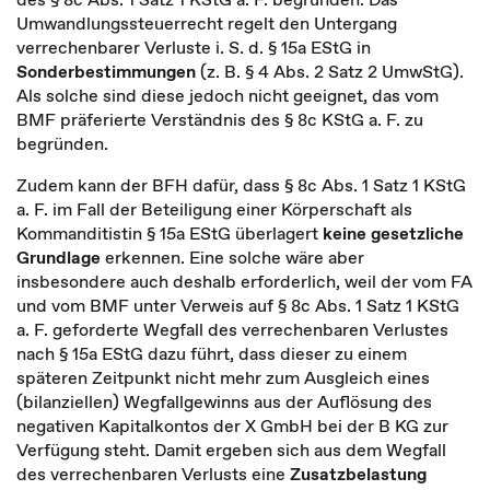
Umwandlungssteuerrecht regelt den Untergang
verrechenbarer Verluste i. S. d. § 15a EStG in
Sonderbestimmungen
(z. B. § 4 Abs. 2 Satz 2 UmwStG).
Als solche sind diese jedoch nicht geeignet, das vom
BMF präferierte Verständnis des § 8c KStG a. F. zu
begründen.
Zudem kann der BFH dafür, dass § 8c Abs. 1 Satz 1 KStG
a. F. im Fall der Beteiligung einer Körperschaft als
Kommanditistin § 15a EStG überlagert
keine gesetzliche
Grundlage
erkennen. Eine solche wäre aber
insbesondere auch deshalb erforderlich, weil der vom FA
und vom BMF unter Verweis auf § 8c Abs. 1 Satz 1 KStG
a. F. geforderte Wegfall des verrechenbaren Verlustes
nach § 15a EStG dazu führt, dass dieser zu einem
späteren Zeitpunkt nicht mehr zum Ausgleich eines
(bilanziellen) Wegfallgewinns aus der Auflösung des
negativen Kapitalkontos der X GmbH bei der B KG zur
Verfügung steht. Damit ergeben sich aus dem Wegfall
des verrechenbaren Verlusts eine
Zusatzbelastung