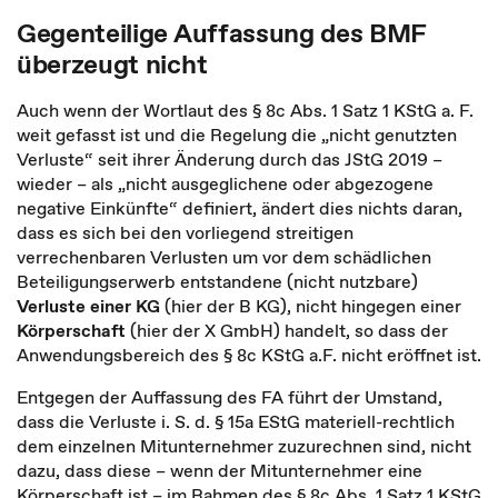
Gegenteilige Auffassung des BMF
überzeugt nicht
Auch wenn der Wortlaut des § 8c Abs. 1 Satz 1 KStG a. F.
weit gefasst ist und die Regelung die „nicht genutzten
Verluste“ seit ihrer Änderung durch das JStG 2019 –
wieder – als „nicht ausgeglichene oder abgezogene
negative Einkünfte“ definiert, ändert dies nichts daran,
dass es sich bei den vorliegend streitigen
verrechenbaren Verlusten um vor dem schädlichen
Beteiligungserwerb entstandene (nicht nutzbare)
Verluste einer KG
(hier der B KG), nicht hingegen einer
Körperschaft
(hier der X GmbH) handelt, so dass der
Anwendungsbereich des § 8c KStG a.F. nicht eröffnet ist.
Entgegen der Auffassung des FA führt der Umstand,
dass die Verluste i. S. d. § 15a EStG materiell-rechtlich
dem einzelnen Mitunternehmer zuzurechnen sind, nicht
dazu, dass diese – wenn der Mitunternehmer eine
Körperschaft ist – im Rahmen des § 8c Abs. 1 Satz 1 KStG