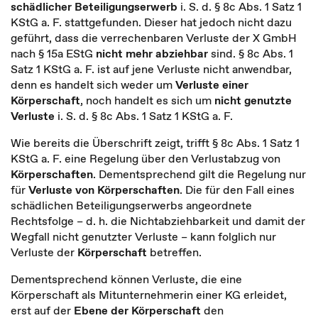
schädlicher Beteiligungserwerb
i. S. d. § 8c Abs. 1 Satz 1
KStG a. F. stattgefunden. Dieser hat jedoch nicht dazu
geführt, dass die verrechenbaren Verluste der X GmbH
nach § 15a EStG
nicht mehr abziehbar
sind. § 8c Abs. 1
Satz 1 KStG a. F. ist auf jene Verluste nicht anwendbar,
denn es handelt sich weder um
Verluste einer
Körperschaft
, noch handelt es sich um
nicht genutzte
Verluste
i. S. d. § 8c Abs. 1 Satz 1 KStG a. F.
Wie bereits die Überschrift zeigt, trifft § 8c Abs. 1 Satz 1
KStG a. F. eine Regelung über den Verlustabzug von
Körperschaften
. Dementsprechend gilt die Regelung nur
für
Verluste von Körperschaften
. Die für den Fall eines
schädlichen Beteiligungserwerbs angeordnete
Rechtsfolge – d. h. die Nichtabziehbarkeit und damit der
Wegfall nicht genutzter Verluste – kann folglich nur
Verluste der
Körperschaft
betreffen.
Dementsprechend können Verluste, die eine
Körperschaft als Mitunternehmerin einer KG erleidet,
erst auf der
Ebene der Körperschaft
den