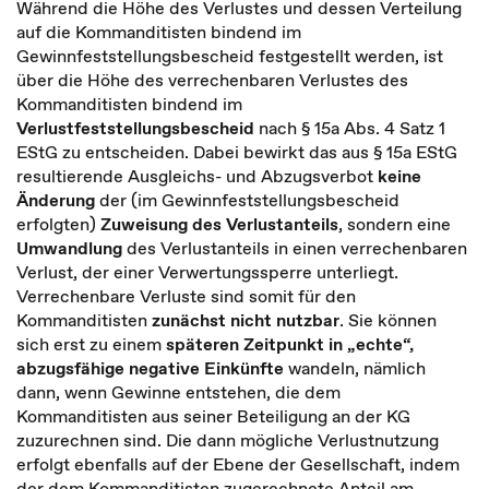
Während die Höhe des Verlustes und dessen Verteilung
auf die Kommanditisten bindend im
Gewinnfeststellungsbescheid festgestellt werden, ist
über die Höhe des verrechenbaren Verlustes des
Kommanditisten bindend im
Verlustfeststellungsbescheid
nach § 15a Abs. 4 Satz 1
EStG zu entscheiden. Dabei bewirkt das aus § 15a EStG
resultierende Ausgleichs- und Abzugsverbot
keine
Änderung
der (im Gewinnfeststellungsbescheid
erfolgten)
Zuweisung des Verlustanteils
, sondern eine
Umwandlung
des Verlustanteils in einen verrechenbaren
Verlust, der einer Verwertungssperre unterliegt.
Verrechenbare Verluste sind somit für den
Kommanditisten
zunächst nicht nutzbar
. Sie können
sich erst zu einem
späteren Zeitpunkt in „echte“,
abzugsfähige negative Einkünfte
wandeln, nämlich
dann, wenn Gewinne entstehen, die dem
Kommanditisten aus seiner Beteiligung an der KG
zuzurechnen sind. Die dann mögliche Verlustnutzung
erfolgt ebenfalls auf der Ebene der Gesellschaft, indem
der dem Kommanditisten zugerechnete Anteil am