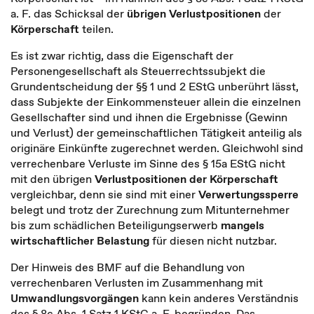
a. F. das Schicksal der
übrigen Verlustpositionen
der
Körperschaft
teilen.
Es ist zwar richtig, dass die Eigenschaft der
Personengesellschaft als Steuerrechtssubjekt die
Grundentscheidung der §§ 1 und 2 EStG unberührt lässt,
dass Subjekte der Einkommensteuer allein die einzelnen
Gesellschafter sind und ihnen die Ergebnisse (Gewinn
und Verlust) der gemeinschaftlichen Tätigkeit anteilig als
originäre Einkünfte zugerechnet werden. Gleichwohl sind
verrechenbare Verluste im Sinne des § 15a EStG nicht
mit den übrigen
Verlustpositionen der Körperschaft
vergleichbar, denn sie sind mit einer
Verwertungssperre
belegt und trotz der Zurechnung zum Mitunternehmer
bis zum schädlichen Beteiligungserwerb
mangels
wirtschaftlicher Belastung
für diesen nicht nutzbar.
Der Hinweis des BMF auf die Behandlung von
verrechenbaren Verlusten im Zusammenhang mit
Umwandlungsvorgängen
kann kein anderes Verständnis
des § 8c Abs. 1 Satz 1 KStG a. F. begründen. Das