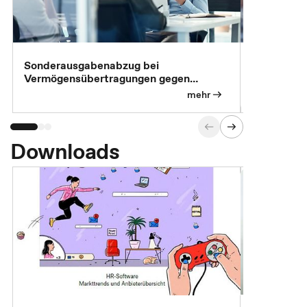
Sonderausgabenabzug bei
Gesonderte
Vermögensübertragungen gegen
Feststellu
Versorgungsleistungen
Exklusivb
mehr
Downloads