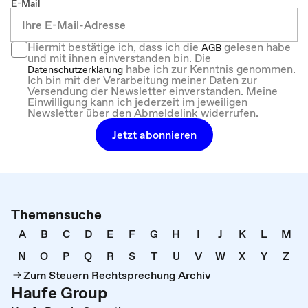
E-Mail
Hiermit bestätige ich, dass ich die
gelesen habe
AGB
und mit ihnen einverstanden bin. Die
habe ich zur Kenntnis genommen.
Datenschutzerklärung
Ich bin mit der Verarbeitung meiner Daten zur
Versendung der Newsletter einverstanden. Meine
Einwilligung kann ich jederzeit im jeweiligen
Newsletter über den Abmeldelink widerrufen.
Jetzt abonnieren
Themensuche
A
B
C
D
E
F
G
H
I
J
K
L
M
N
O
P
Q
R
S
T
U
V
W
X
Y
Z
Zum Steuern Rechtsprechung Archiv
Haufe Group