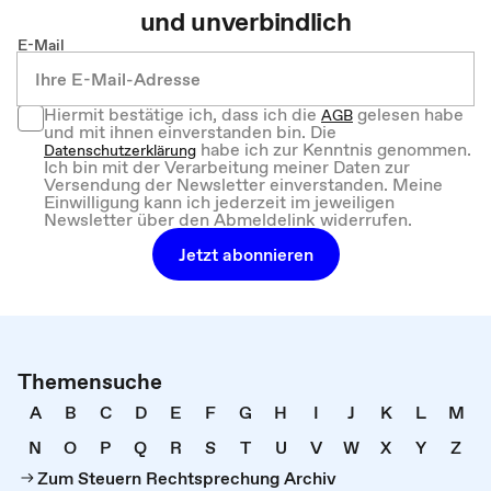
und unverbindlich
E-Mail
Hiermit bestätige ich, dass ich die
gelesen habe
AGB
und mit ihnen einverstanden bin. Die
habe ich zur Kenntnis genommen.
Datenschutzerklärung
Ich bin mit der Verarbeitung meiner Daten zur
Versendung der Newsletter einverstanden. Meine
Einwilligung kann ich jederzeit im jeweiligen
Newsletter über den Abmeldelink widerrufen.
Jetzt abonnieren
Themensuche
A
B
C
D
E
F
G
H
I
J
K
L
M
N
O
P
Q
R
S
T
U
V
W
X
Y
Z
Zum Steuern Rechtsprechung Archiv