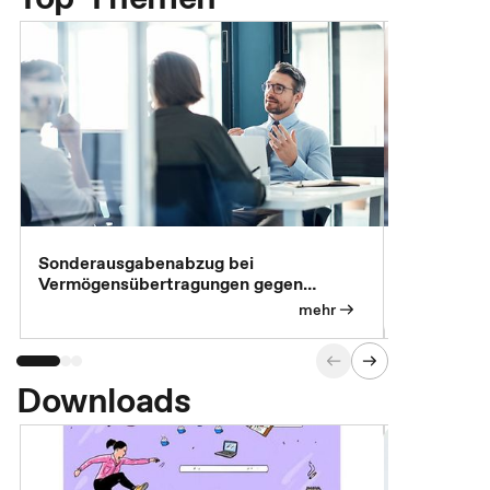
Sonderausgabenabzug bei
Gesonderte
Vermögensübertragungen gegen
Feststellu
Versorgungsleistungen
Exklusivb
mehr
Downloads