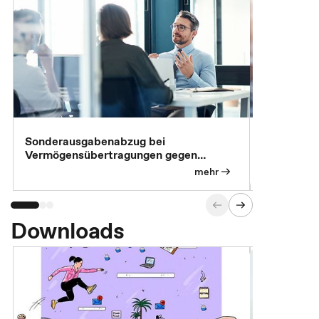
Sonderausgabenabzug bei
Gesonderte
Vermögensübertragungen gegen
Feststellu
Versorgungsleistungen
Exklusivb
mehr
Downloads