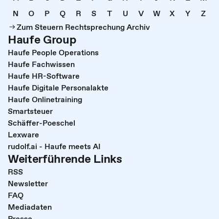
N
O
P
Q
R
S
T
U
V
W
X
Y
Z
Zum Steuern Rechtsprechung Archiv
Haufe Group
Haufe People Operations
Haufe Fachwissen
Haufe HR-Software
Haufe Digitale Personalakte
Haufe Onlinetraining
Smartsteuer
Schäffer-Poeschel
Lexware
rudolf.ai - Haufe meets AI
Weiterführende Links
RSS
Newsletter
FAQ
Mediadaten
Presse