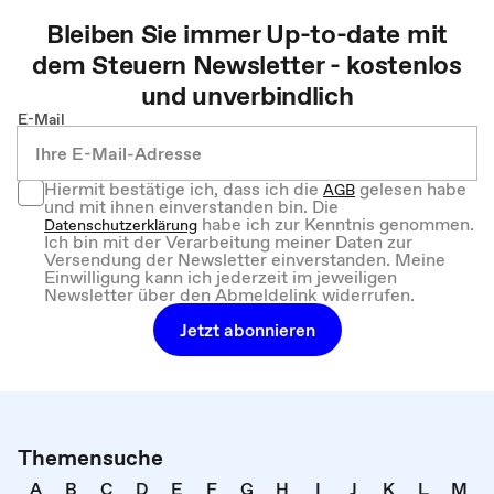
Bleiben Sie immer Up-to-date mit
dem
Steuern
Newsletter - kostenlos
und unverbindlich
E-Mail
Hiermit bestätige ich, dass ich die
gelesen habe
AGB
und mit ihnen einverstanden bin. Die
habe ich zur Kenntnis genommen.
Datenschutzerklärung
Ich bin mit der Verarbeitung meiner Daten zur
Versendung der Newsletter einverstanden. Meine
Einwilligung kann ich jederzeit im jeweiligen
Newsletter über den Abmeldelink widerrufen.
Jetzt abonnieren
Themensuche
A
B
C
D
E
F
G
H
I
J
K
L
M