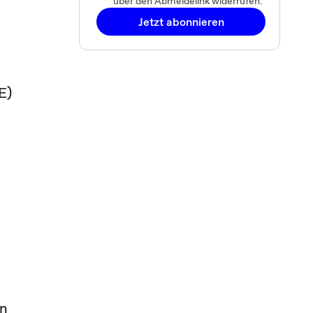
über den Abmeldelink widerrufen.
Jetzt abonnieren
E)
en