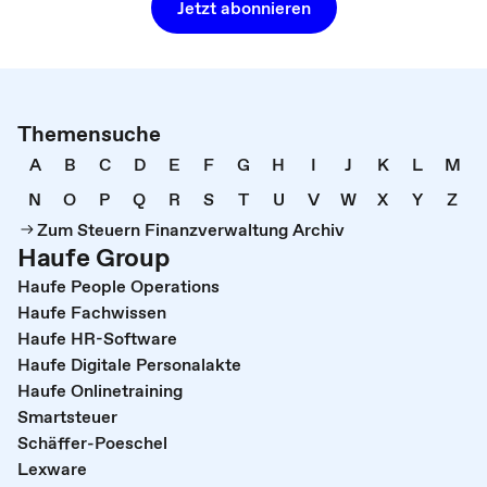
Jetzt abonnieren
Themensuche
A
B
C
D
E
F
G
H
I
J
K
L
M
N
O
P
Q
R
S
T
U
V
W
X
Y
Z
Zum Steuern Finanzverwaltung Archiv
Haufe Group
Haufe People Operations
Haufe Fachwissen
Haufe HR-Software
Haufe Digitale Personalakte
Haufe Onlinetraining
Smartsteuer
Schäffer-Poeschel
Lexware