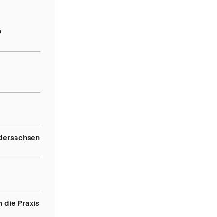
n
d
edersachsen
 die Praxis