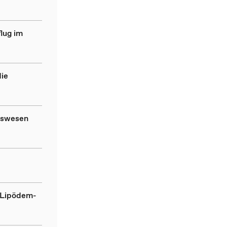
lug im
die
itswesen
 Lipödem-