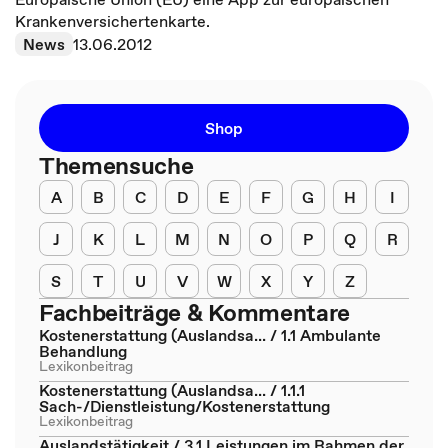
Krankenversichertenkarte.
News
13.06.2012
Shop
Themensuche
A
B
C
D
E
F
G
H
I
J
K
L
M
N
O
P
Q
R
S
T
U
V
W
X
Y
Z
Fachbeiträge & Kommentare
Kostenerstattung (Auslandsa... / 1.1 Ambulante
Behandlung
Lexikonbeitrag
Kostenerstattung (Auslandsa... / 1.1.1
Sach-/Dienstleistung/Kostenerstattung
Lexikonbeitrag
Auslandstätigkeit / 3.1 Leistungen im Rahmen der