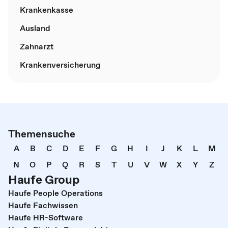
Krankenkasse
Ausland
Zahnarzt
Krankenversicherung
Themensuche
A
B
C
D
E
F
G
H
I
J
K
L
M
N
O
P
Q
R
S
T
U
V
W
X
Y
Z
Haufe Group
Haufe People Operations
Haufe Fachwissen
Haufe HR-Software