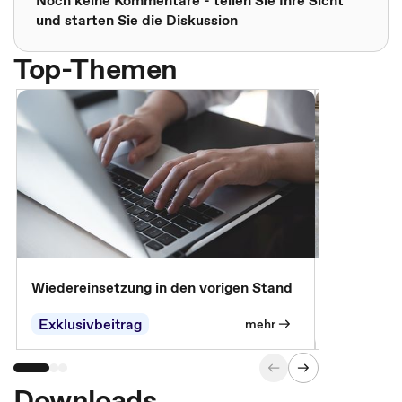
Noch keine Kommentare - teilen Sie Ihre Sicht
und starten Sie die Diskussion
Top-Themen
Wiedereinsetzung in den vorigen Stand
Erscheinen 
Parteien, 
Exklusivbeitrag
Exklusivb
mehr
Downloads