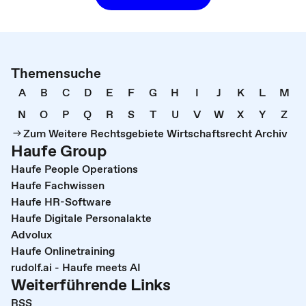
Themensuche
A
B
C
D
E
F
G
H
I
J
K
L
M
N
O
P
Q
R
S
T
U
V
W
X
Y
Z
Zum Weitere Rechtsgebiete Wirtschaftsrecht Archiv
Haufe Group
Haufe People Operations
Haufe Fachwissen
Haufe HR-Software
Haufe Digitale Personalakte
Advolux
Haufe Onlinetraining
rudolf.ai - Haufe meets AI
Weiterführende Links
RSS