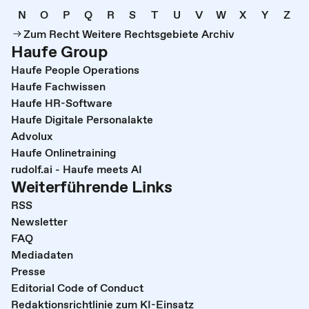
N
O
P
Q
R
S
T
U
V
W
X
Y
Z
Zum Recht Weitere Rechtsgebiete Archiv
Haufe Group
Haufe People Operations
Haufe Fachwissen
Haufe HR-Software
Haufe Digitale Personalakte
Advolux
Haufe Onlinetraining
rudolf.ai - Haufe meets AI
Weiterführende Links
RSS
Newsletter
FAQ
Mediadaten
Presse
Editorial Code of Conduct
Redaktionsrichtlinie zum KI-Einsatz