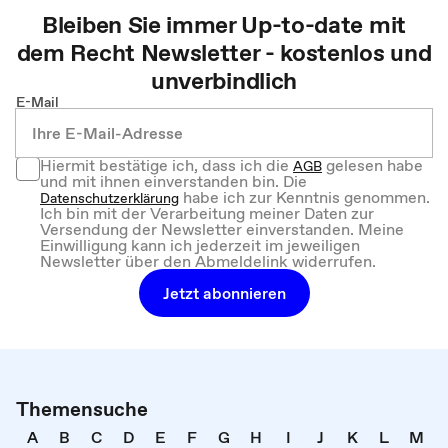
Bleiben Sie immer Up-to-date mit
dem
Recht
Newsletter - kostenlos und
unverbindlich
E-Mail
Hiermit bestätige ich, dass ich die
gelesen habe
AGB
und mit ihnen einverstanden bin. Die
habe ich zur Kenntnis genommen.
Datenschutzerklärung
Ich bin mit der Verarbeitung meiner Daten zur
Versendung der Newsletter einverstanden. Meine
Einwilligung kann ich jederzeit im jeweiligen
Newsletter über den Abmeldelink widerrufen.
Jetzt abonnieren
Themensuche
A
B
C
D
E
F
G
H
I
J
K
L
M