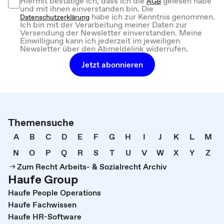
Hiermit bestätige ich, dass ich die
gelesen habe
AGB
und mit ihnen einverstanden bin. Die
habe ich zur Kenntnis genommen.
Datenschutzerklärung
Ich bin mit der Verarbeitung meiner Daten zur
Versendung der Newsletter einverstanden. Meine
Einwilligung kann ich jederzeit im jeweiligen
Newsletter über den Abmeldelink widerrufen.
Jetzt abonnieren
Themensuche
A
B
C
D
E
F
G
H
I
J
K
L
M
N
O
P
Q
R
S
T
U
V
W
X
Y
Z
Zum Recht Arbeits- & Sozialrecht Archiv
Haufe Group
Haufe People Operations
Haufe Fachwissen
Haufe HR-Software