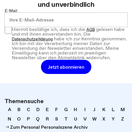
und unverbindlich
E-Mail
Hiermit bestätige ich, dass ich die
gelesen habe
AGB
und mit ihnen einverstanden bin. Die
habe ich zur Kenntnis genommen.
Datenschutzerklärung
Ich bin mit der Verarbeitung meiner Daten zur
Versendung der Newsletter einverstanden. Meine
Einwilligung kann ich jederzeit im jeweiligen
Newsletter über den Abmeldelink widerrufen.
Jetzt abonnieren
Themensuche
A
B
C
D
E
F
G
H
I
J
K
L
M
N
O
P
Q
R
S
T
U
V
W
X
Y
Z
Zum Personal Personalszene Archiv