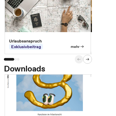
Urlaubsanspruch
Ferienjobb
Exklusivbeitrag
Exklusivb
mehr
Downloads