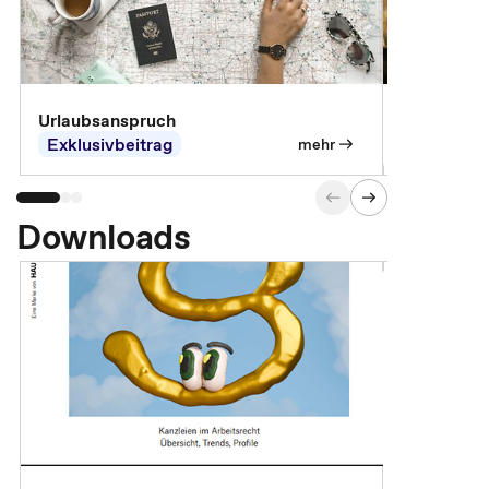
Urlaubsanspruch
Ferienjobb
Exklusivbeitrag
Exklusivb
mehr
Downloads