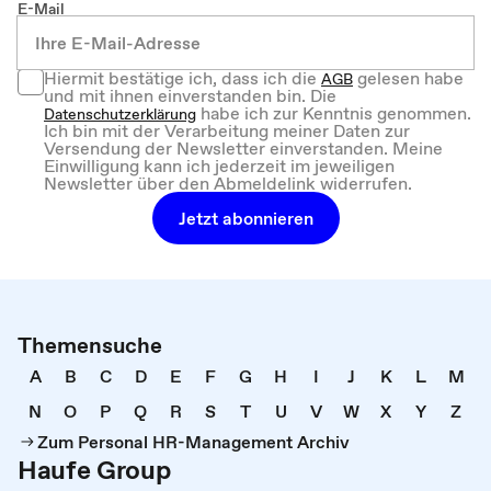
E-Mail
Hiermit bestätige ich, dass ich die
gelesen habe
AGB
und mit ihnen einverstanden bin. Die
habe ich zur Kenntnis genommen.
Datenschutzerklärung
Ich bin mit der Verarbeitung meiner Daten zur
Versendung der Newsletter einverstanden. Meine
Einwilligung kann ich jederzeit im jeweiligen
Newsletter über den Abmeldelink widerrufen.
Jetzt abonnieren
Themensuche
A
B
C
D
E
F
G
H
I
J
K
L
M
N
O
P
Q
R
S
T
U
V
W
X
Y
Z
Zum Personal HR-Management Archiv
Haufe Group