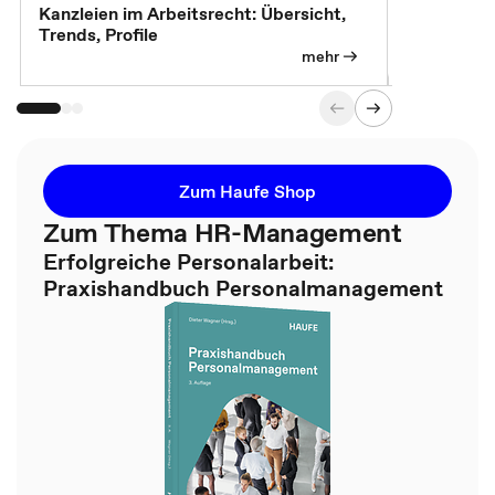
Kanzleien im Arbeitsrecht: Übersicht,
MBA, Maste
Trends, Profile
für die KI-
mehr
Zum Haufe Shop
Zum Thema HR-Management
Erfolgreiche Personalarbeit:
Praxishandbuch Personalmanagement