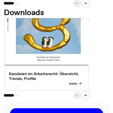
Downloads
Kanzleien im Arbeitsrecht: Übersicht,
MBA, Maste
Trends, Profile
für die KI-
mehr