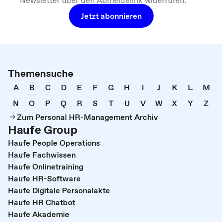
Jetzt abonnieren
Themensuche
A
B
C
D
E
F
G
H
I
J
K
L
M
N
O
P
Q
R
S
T
U
V
W
X
Y
Z
Zum Personal HR-Management Archiv
Haufe Group
Haufe People Operations
Haufe Fachwissen
Haufe Onlinetraining
Haufe HR-Software
Haufe Digitale Personalakte
Haufe HR Chatbot
Haufe Akademie