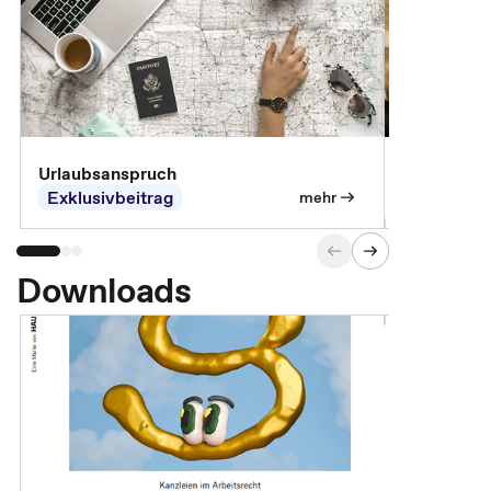
Urlaubsanspruch
Ferienjobb
Exklusivbeitrag
Exklusivb
mehr
Downloads