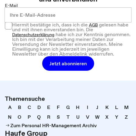
E-Mail
Hiermit bestätige ich, dass ich die
gelesen habe
AGB
und mit ihnen einverstanden bin. Die
habe ich zur Kenntnis genommen.
Datenschutzerklärung
Ich bin mit der Verarbeitung meiner Daten zur
Versendung der Newsletter einverstanden. Meine
Einwilligung kann ich jederzeit im jeweiligen
Newsletter über den Abmeldelink widerrufen.
Jetzt abonnieren
Themensuche
A
B
C
D
E
F
G
H
I
J
K
L
M
N
O
P
Q
R
S
T
U
V
W
X
Y
Z
Zum Personal HR-Management Archiv
Haufe Group