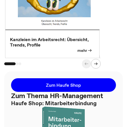
Kanzleien im Arbeitsrecht: Übersicht,
MBA, Maste
Trends, Profile
für die KI-
mehr
Zum Haufe Shop
Zum Thema HR-Management
Haufe Shop: Mitarbeiterbindung