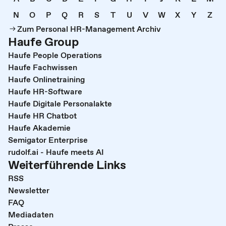
N
O
P
Q
R
S
T
U
V
W
X
Y
Z
Zum Personal HR-Management Archiv
Haufe Group
Haufe People Operations
Haufe Fachwissen
Haufe Onlinetraining
Haufe HR-Software
Haufe Digitale Personalakte
Haufe HR Chatbot
Haufe Akademie
Semigator Enterprise
rudolf.ai - Haufe meets AI
Weiterführende Links
RSS
Newsletter
FAQ
Mediadaten