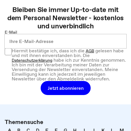
Bleiben Sie immer Up-to-date mit
dem
Personal
Newsletter - kostenlos
und unverbindlich
E-Mail
Hiermit bestätige ich, dass ich die
gelesen habe
AGB
und mit ihnen einverstanden bin. Die
habe ich zur Kenntnis genommen.
Datenschutzerklärung
Ich bin mit der Verarbeitung meiner Daten zur
Versendung der Newsletter einverstanden. Meine
Einwilligung kann ich jederzeit im jeweiligen
Newsletter über den Abmeldelink widerrufen.
Jetzt abonnieren
Themensuche
A
B
C
D
E
F
G
H
I
J
K
L
M