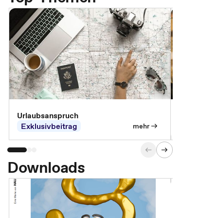
Urlaubsanspruch
Ferienjobb
Exklusivbeitrag
Exklusivb
mehr
Downloads