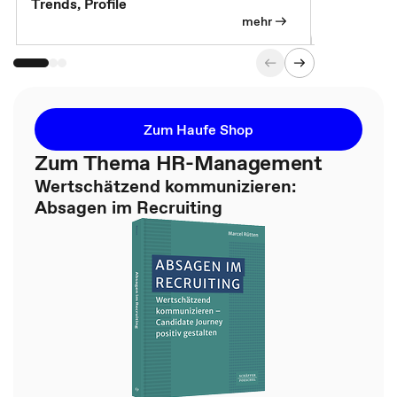
Trends, Profile
für die KI-
mehr
Zum Haufe Shop
Zum Thema HR-Management
Wertschätzend kommunizieren:
Absagen im Recruiting