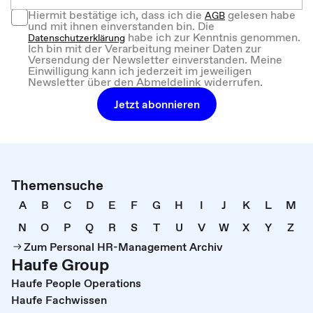
Hiermit bestätige ich, dass ich die
gelesen habe
AGB
und mit ihnen einverstanden bin. Die
habe ich zur Kenntnis genommen.
Datenschutzerklärung
Ich bin mit der Verarbeitung meiner Daten zur
Versendung der Newsletter einverstanden. Meine
Einwilligung kann ich jederzeit im jeweiligen
Newsletter über den Abmeldelink widerrufen.
Jetzt abonnieren
Themensuche
A
B
C
D
E
F
G
H
I
J
K
L
M
N
O
P
Q
R
S
T
U
V
W
X
Y
Z
Zum Personal HR-Management Archiv
Haufe Group
Haufe People Operations
Haufe Fachwissen