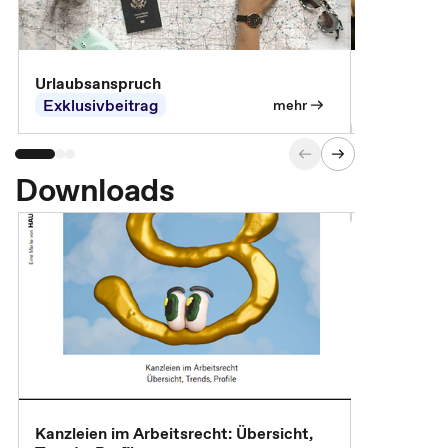
Urlaubsanspruch
Ferienjobb
Exklusivbeitrag
Exklusivb
mehr
Downloads
Kanzleien im Arbeitsrecht: Übersicht,
MBA, Maste