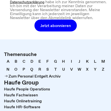
habe ich zur Kenntnis genommen.
Datenschutzerklärung
Ich bin mit der Verarbeitung meiner Daten zur
Versendung der Newsletter einverstanden. Meine
Einwilligung kann ich jederzeit im jeweiligen
Newsletter über den Abmeldelink widerrufen.
Jetzt abonnieren
Themensuche
A
B
C
D
E
F
G
H
I
J
K
L
M
N
O
P
Q
R
S
T
U
V
W
X
Y
Z
Zum Personal Entgelt Archiv
Haufe Group
Haufe People Operations
Haufe Fachwissen
Haufe Onlinetraining
Haufe HR-Software