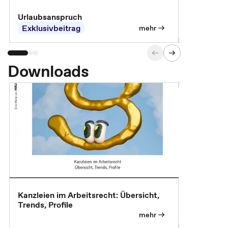
Urlaubsanspruch
Ferienjobb
Exklusivbeitrag
Exklusivb
mehr
Downloads
Kanzleien im Arbeitsrecht: Übersicht,
MBA, Maste
Trends, Profile
für die KI-
mehr