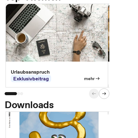
Urlaubsanspruch
Ferienjobb
Exklusivbeitrag
Exklusivb
mehr
Downloads