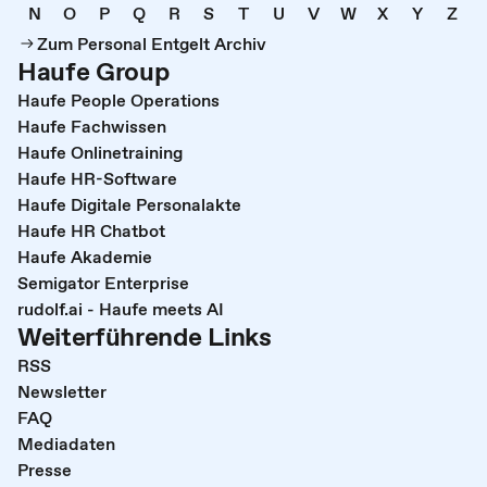
N
O
P
Q
R
S
T
U
V
W
X
Y
Z
Zum Personal Entgelt Archiv
Haufe Group
Haufe People Operations
Haufe Fachwissen
Haufe Onlinetraining
Haufe HR-Software
Haufe Digitale Personalakte
Haufe HR Chatbot
Haufe Akademie
Semigator Enterprise
rudolf.ai - Haufe meets AI
Weiterführende Links
RSS
Newsletter
FAQ
Mediadaten
Presse