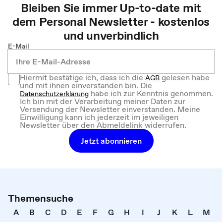
Bleiben Sie immer Up-to-date mit
dem
Personal
Newsletter - kostenlos
und unverbindlich
E-Mail
Hiermit bestätige ich, dass ich die
gelesen habe
AGB
und mit ihnen einverstanden bin. Die
habe ich zur Kenntnis genommen.
Datenschutzerklärung
Ich bin mit der Verarbeitung meiner Daten zur
Versendung der Newsletter einverstanden. Meine
Einwilligung kann ich jederzeit im jeweiligen
Newsletter über den Abmeldelink widerrufen.
Jetzt abonnieren
Themensuche
A
B
C
D
E
F
G
H
I
J
K
L
M