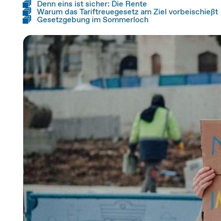
Denn eins ist sicher: Die Rente
Warum das Tariftreuegesetz am Ziel vorbeischießt
Gesetzgebung im Sommerloch