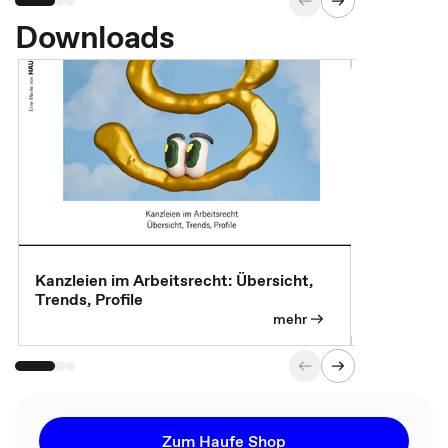
Downloads
Kanzleien im Arbeitsrecht: Übersicht,
MBA, Maste
Trends, Profile
für die KI-
mehr
Zum Haufe Shop