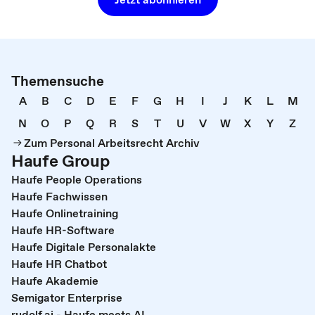
Themensuche
A
B
C
D
E
F
G
H
I
J
K
L
M
N
O
P
Q
R
S
T
U
V
W
X
Y
Z
Zum Personal Arbeitsrecht Archiv
Haufe Group
Haufe People Operations
Haufe Fachwissen
Haufe Onlinetraining
Haufe HR-Software
Haufe Digitale Personalakte
Haufe HR Chatbot
Haufe Akademie
Semigator Enterprise
rudolf.ai - Haufe meets AI