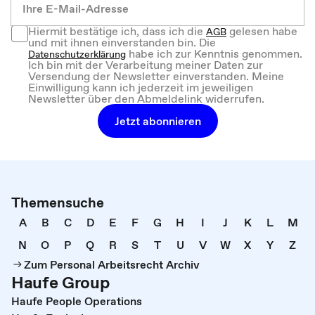
Hiermit bestätige ich, dass ich die
gelesen habe
AGB
und mit ihnen einverstanden bin. Die
habe ich zur Kenntnis genommen.
Datenschutzerklärung
Ich bin mit der Verarbeitung meiner Daten zur
Versendung der Newsletter einverstanden. Meine
Einwilligung kann ich jederzeit im jeweiligen
Newsletter über den Abmeldelink widerrufen.
Jetzt abonnieren
Themensuche
A
B
C
D
E
F
G
H
I
J
K
L
M
N
O
P
Q
R
S
T
U
V
W
X
Y
Z
Zum Personal Arbeitsrecht Archiv
Haufe Group
Haufe People Operations