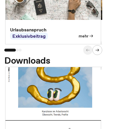
Urlaubsanspruch
Ferienjobb
Exklusivbeitrag
Exklusivb
mehr
Downloads