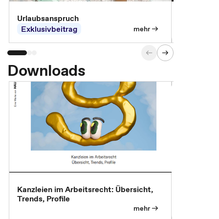
Urlaubsanspruch
Ferienjobb
Exklusivbeitrag
Exklusivb
mehr
Downloads
Kanzleien im Arbeitsrecht: Übersicht,
MBA, Maste
Trends, Profile
für die KI-
mehr