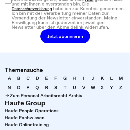
und mit ihnen einverstanden bin. Die
habe ich zur Kenntnis genommen.
Datenschutzerklärung
Ich bin mit der Verarbeitung meiner Daten zur
Versendung der Newsletter einverstanden. Meine
Einwilligung kann ich jederzeit im jeweiligen
Newsletter über den Abmeldelink widerrufen.
Jetzt abonnieren
Themensuche
A
B
C
D
E
F
G
H
I
J
K
L
M
N
O
P
Q
R
S
T
U
V
W
X
Y
Z
Zum Personal Arbeitsrecht Archiv
Haufe Group
Haufe People Operations
Haufe Fachwissen
Haufe Onlinetraining