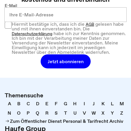
E-Mail
Hiermit bestätige ich, dass ich die
gelesen habe
AGB
und mit ihnen einverstanden bin. Die
habe ich zur Kenntnis genommen.
Datenschutzerklärung
Ich bin mit der Verarbeitung meiner Daten zur
Versendung der Newsletter einverstanden. Meine
Einwilligung kann ich jederzeit im jeweiligen
Newsletter über den Abmeldelink widerrufen.
Jetzt abonnieren
Themensuche
A
B
C
D
E
F
G
H
I
J
K
L
M
N
O
P
Q
R
S
T
U
V
W
X
Y
Z
Zum Öffentlicher Dienst Personal & Tarifrecht Archiv
Haufe Group