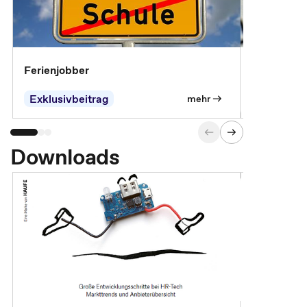
Ferienjobber
Die wichti
öffentlich
Exklusivbeitrag
mehr
Downloads