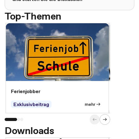
Top-Themen
Ferienjobber
Die wichti
öffentlich
Exklusivbeitrag
mehr
Downloads