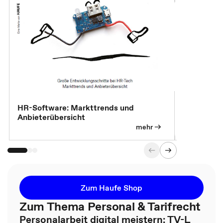
HR-Software: Markttrends und
Sicherheit
Anbieterübersicht
die betrie
so wichtig 
mehr
Zum Haufe Shop
Zum Thema Personal & Tarifrecht
Personalarbeit digital meistern: TV-L