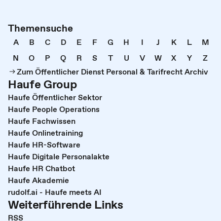
Themensuche
A
B
C
D
E
F
G
H
I
J
K
L
M
N
O
P
Q
R
S
T
U
V
W
X
Y
Z
Zum Öffentlicher Dienst Personal & Tarifrecht Archiv
Haufe Group
Haufe Öffentlicher Sektor
Haufe People Operations
Haufe Fachwissen
Haufe Onlinetraining
Haufe HR-Software
Haufe Digitale Personalakte
Haufe HR Chatbot
Haufe Akademie
rudolf.ai - Haufe meets AI
Weiterführende Links
RSS