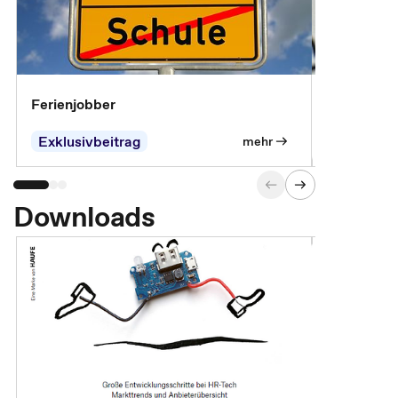
Ferienjobber
Die wichti
öffentlich
Exklusivbeitrag
mehr
Downloads