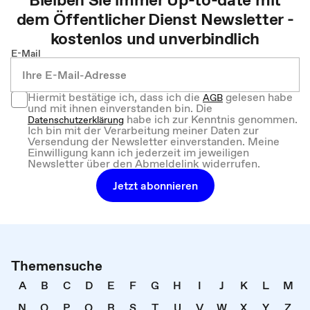
dem
Öffentlicher Dienst
Newsletter -
kostenlos und unverbindlich
E-Mail
Hiermit bestätige ich, dass ich die
gelesen habe
AGB
und mit ihnen einverstanden bin. Die
habe ich zur Kenntnis genommen.
Datenschutzerklärung
Ich bin mit der Verarbeitung meiner Daten zur
Versendung der Newsletter einverstanden. Meine
Einwilligung kann ich jederzeit im jeweiligen
Newsletter über den Abmeldelink widerrufen.
Jetzt abonnieren
Themensuche
A
B
C
D
E
F
G
H
I
J
K
L
M
N
O
P
Q
R
S
T
U
V
W
X
Y
Z