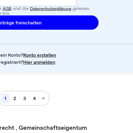
ie
und die
gelesen
AGB
Datenschutzerklärung
 bin.
iträge freischalten
kein Konto?
Konto erstellen
registriert?
Hier anmelden
1
2
3
4
recht
,
Gemeinschaftseigentum