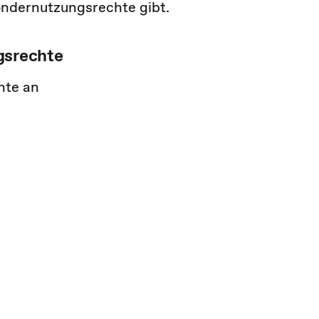
ondernutzungsrechte gibt.
gsrechte
hte an