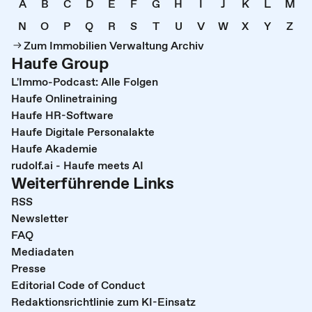
A
B
C
D
E
F
G
H
I
J
K
L
M
N
O
P
Q
R
S
T
U
V
W
X
Y
Z
Zum Immobilien Verwaltung Archiv
Haufe Group
L'Immo-Podcast: Alle Folgen
Haufe Onlinetraining
Haufe HR-Software
Haufe Digitale Personalakte
Haufe Akademie
rudolf.ai - Haufe meets AI
Weiterführende Links
RSS
Newsletter
FAQ
Mediadaten
Presse
Editorial Code of Conduct
Redaktionsrichtlinie zum KI-Einsatz