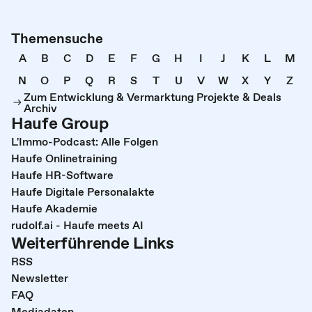
Themensuche
A
B
C
D
E
F
G
H
I
J
K
L
M
N
O
P
Q
R
S
T
U
V
W
X
Y
Z
Zum Entwicklung & Vermarktung Projekte & Deals
Archiv
Haufe Group
L'Immo-Podcast: Alle Folgen
Haufe Onlinetraining
Haufe HR-Software
Haufe Digitale Personalakte
Haufe Akademie
rudolf.ai - Haufe meets AI
Weiterführende Links
RSS
Newsletter
FAQ
Mediadaten