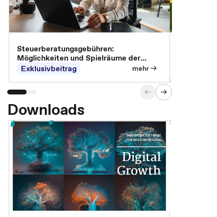
Steuerberatungsgebühren:
Omnibus-Pa
Möglichkeiten und Spielräume der
Abrechnung
Exklusivbeitrag
Exklusivb
mehr
Downloads