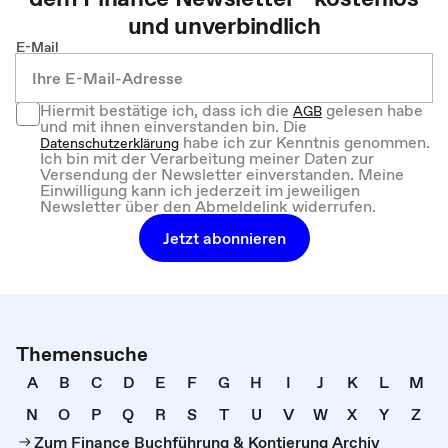
und unverbindlich
E-Mail
Hiermit bestätige ich, dass ich die
gelesen habe
AGB
und mit ihnen einverstanden bin. Die
habe ich zur Kenntnis genommen.
Datenschutzerklärung
Ich bin mit der Verarbeitung meiner Daten zur
Versendung der Newsletter einverstanden. Meine
Einwilligung kann ich jederzeit im jeweiligen
Newsletter über den Abmeldelink widerrufen.
Jetzt abonnieren
Themensuche
A
B
C
D
E
F
G
H
I
J
K
L
M
N
O
P
Q
R
S
T
U
V
W
X
Y
Z
Zum Finance Buchführung & Kontierung Archiv