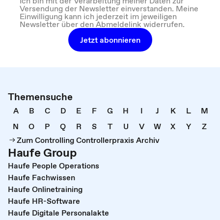
Ich bin mit der Verarbeitung meiner Daten zur
Versendung der Newsletter einverstanden. Meine
Einwilligung kann ich jederzeit im jeweiligen
Newsletter über den Abmeldelink widerrufen.
Jetzt abonnieren
Themensuche
A
B
C
D
E
F
G
H
I
J
K
L
M
N
O
P
Q
R
S
T
U
V
W
X
Y
Z
Zum Controlling Controllerpraxis Archiv
Haufe Group
Haufe People Operations
Haufe Fachwissen
Haufe Onlinetraining
Haufe HR-Software
Haufe Digitale Personalakte