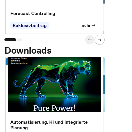
Forecast Controlling
Controllin
Exklusivbeitrag
Exklusivb
mehr
Downloads
Automatisierung, KI und integrierte
CM live: A
Planung
Magazin