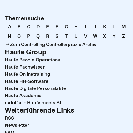
Themensuche
A
B
C
D
E
F
G
H
I
J
K
L
M
N
O
P
Q
R
S
T
U
V
W
X
Y
Z
Zum Controlling Controllerpraxis Archiv
Haufe Group
Haufe People Operations
Haufe Fachwissen
Haufe Onlinetraining
Haufe HR-Software
Haufe Digitale Personalakte
Haufe Akademie
rudolf.ai - Haufe meets AI
Weiterführende Links
RSS
Newsletter
FAQ