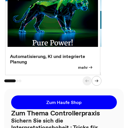
Automatisierung, KI und integrierte
CM live: A
Planung
Magazin
mehr
Zum Haufe Shop
Zum Thema Controllerpraxis
Sichern Sie sich die
Interpretationshoheit : Tricks für