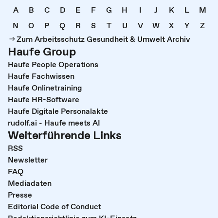
A
B
C
D
E
F
G
H
I
J
K
L
M
N
O
P
Q
R
S
T
U
V
W
X
Y
Z
Zum Arbeitsschutz Gesundheit & Umwelt Archiv
Haufe Group
Haufe People Operations
Haufe Fachwissen
Haufe Onlinetraining
Haufe HR-Software
Haufe Digitale Personalakte
rudolf.ai - Haufe meets AI
Weiterführende Links
RSS
Newsletter
FAQ
Mediadaten
Presse
Editorial Code of Conduct