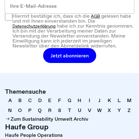
Hiermit bestätige ich, dass ich die
gelesen habe
AGB
und mit ihnen einverstanden bin. Die
habe ich zur Kenntnis genommen.
Datenschutzerklärung
Ich bin mit der Verarbeitung meiner Daten zur
Versendung der Newsletter einverstanden. Meine
Einwilligung kann ich jederzeit im jeweiligen
Newsletter über den Abmeldelink widerrufen.
Jetzt abonnieren
Themensuche
A
B
C
D
E
F
G
H
I
J
K
L
M
N
O
P
Q
R
S
T
U
V
W
X
Y
Z
Zum Sustainability Umwelt Archiv
Haufe Group
Haufe People Operations