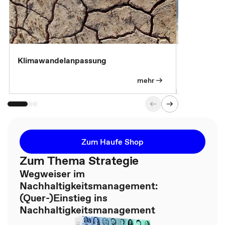
Klimawandelanpassung
Klimastrat
Pflichtübu
mehr
Zum Haufe Shop
Zum Thema Strategie
Wegweiser im
Nachhaltigkeitsmanagement:
(Quer-)Einstieg ins
Nachhaltigkeitsmanagement