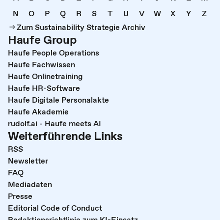
N
O
P
Q
R
S
T
U
V
W
X
Y
Z
Zum Sustainability Strategie Archiv
Haufe Group
Haufe People Operations
Haufe Fachwissen
Haufe Onlinetraining
Haufe HR-Software
Haufe Digitale Personalakte
Haufe Akademie
rudolf.ai - Haufe meets AI
Weiterführende Links
RSS
Newsletter
FAQ
Mediadaten
Presse
Editorial Code of Conduct
Redaktionsrichtlinie zum KI-Einsatz