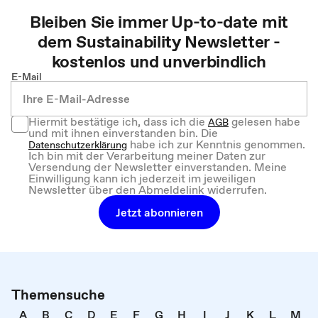
Bleiben Sie immer Up-to-date mit
dem
Sustainability
Newsletter -
kostenlos und unverbindlich
E-Mail
Hiermit bestätige ich, dass ich die
gelesen habe
AGB
und mit ihnen einverstanden bin. Die
habe ich zur Kenntnis genommen.
Datenschutzerklärung
Ich bin mit der Verarbeitung meiner Daten zur
Versendung der Newsletter einverstanden. Meine
Einwilligung kann ich jederzeit im jeweiligen
Newsletter über den Abmeldelink widerrufen.
Jetzt abonnieren
Themensuche
A
B
C
D
E
F
G
H
I
J
K
L
M