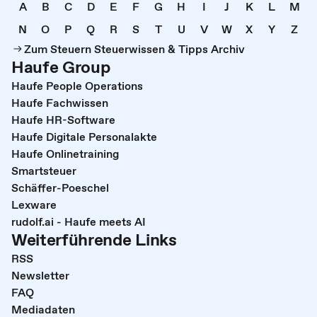
A
B
C
D
E
F
G
H
I
J
K
L
M
N
O
P
Q
R
S
T
U
V
W
X
Y
Z
Zum Steuern Steuerwissen & Tipps Archiv
Haufe Group
Haufe People Operations
Haufe Fachwissen
Haufe HR-Software
Haufe Digitale Personalakte
Haufe Onlinetraining
Smartsteuer
Schäffer-Poeschel
Lexware
rudolf.ai - Haufe meets AI
Weiterführende Links
RSS
Newsletter
FAQ
Mediadaten