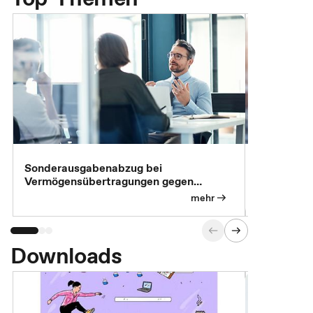
Sonderausgabenabzug bei
Gesonderte
Vermögensübertragungen gegen
Feststellu
Versorgungsleistungen
Exklusivb
mehr
Downloads