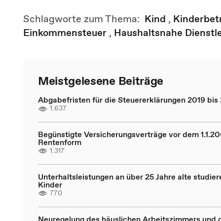
Schlagworte zum Thema:
Kind
,
Kinderbet
Einkommensteuer
,
Haushaltsnahe Dienstl
Meistgelesene Beiträge
Abgabefristen für die Steuererklärungen 2019 bis
1.637
Begünstigte Versicherungsverträge vor dem 1.1.20
Rentenform
1.317
Unterhaltsleistungen an über 25 Jahre alte studie
Kinder
770
Neuregelung des häuslichen Arbeitszimmers und 