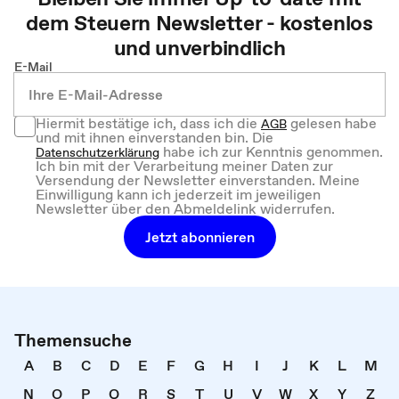
dem
Steuern
Newsletter - kostenlos
und unverbindlich
E-Mail
Hiermit bestätige ich, dass ich die
gelesen habe
AGB
und mit ihnen einverstanden bin. Die
habe ich zur Kenntnis genommen.
Datenschutzerklärung
Ich bin mit der Verarbeitung meiner Daten zur
Versendung der Newsletter einverstanden. Meine
Einwilligung kann ich jederzeit im jeweiligen
Newsletter über den Abmeldelink widerrufen.
Jetzt abonnieren
Themensuche
A
B
C
D
E
F
G
H
I
J
K
L
M
N
O
P
Q
R
S
T
U
V
W
X
Y
Z