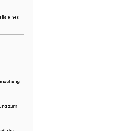
ils eines
ndmachung
dung zum
eit der