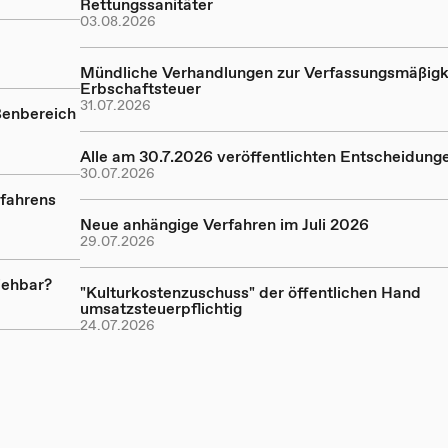
Rettungssanitäter
03.08.2026
Mündliche Verhandlungen zur Verfassungsmäßigk
Erbschaftsteuer
31.07.2026
ßenbereich
Alle am 30.7.2026 veröffentlichten Entscheidung
30.07.2026
rfahrens
Neue anhängige Verfahren im Juli 2026
29.07.2026
iehbar?
"Kulturkostenzuschuss" der öffentlichen Hand
umsatzsteuerpflichtig
24.07.2026