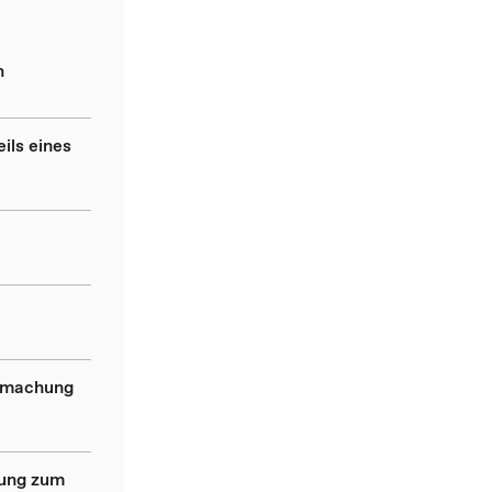
n
ils eines
ndmachung
dung zum