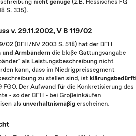
beschreibung
nicht genüge
(z.B. Hessisches FG
18 S. 335).
s v. 29.11.2002, V B 119/02
19/02 (BFH/NV 2003 S. 518) hat der BFH
en und Armbändern
die bloße Gattungsangabe
bänder" als Leistungsbeschreibung nicht
erden kann, dass im Niedrigpreissegment
schreibung zu stellen sind, ist
klärungsbedürft
 69 FGO. Der Aufwand für die Konkretisierung des
e - so der BFH - bei Großeinkäufen
isen als
unverhältnismäßig
erscheinen.
cht