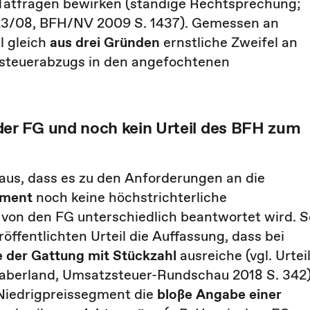
 Tatfragen bewirken (ständige Rechtsprechung;
223/08, BFH/NV 2009 S. 1437). Gemessen an
l gleich
aus drei Gründen
ernstliche Zweifel an
rsteuerabzugs in den angefochtenen
der FG und noch kein Urteil des BFH zum
raus, dass es zu den Anforderungen an die
egment
noch keine höchstrichterliche
von den FG unterschiedlich beantwortet wird. S
röffentlichten Urteil die Auffassung, dass bei
 der Gattung mit Stückzahl
ausreiche (vgl. Urtei
 Haberland, Umsatzsteuer-Rundschau 2018 S. 342)
Niedrigpreissegment die
bloße Angabe einer