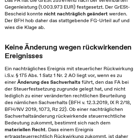
Das FA hat die GrESt zutreffend nach der vereinbarten
Gegenleistung (1.003.973 EUR) festgesetzt. Der GrESt-
Bescheid konnte
nicht nachträglich geändert
werden.
Der BFH hob daher das stattgebende FG-Urteil auf und
wies die Klage ab.
Keine Änderung wegen rückwirkenden
Ereignisses
Ein nachträgliches Ereignis mit steuerlicher Rückwirkung
i.S.v. § 175 Abs. 1 Satz 1 Nr. 2 AO liegt vor, wenn es zu
einer
Änderung des Sachverhalts
führt, den das FA bei
der Steuerfestsetzung zugrunde gelegt hat, und nicht
lediglich zu einer veränderten rechtlichen Beurteilung
des nämlichen Sachverhalts (BFH v. 12.3.2019, IX R 2/18,
BFH/NV 2019, 1073, Rz 22). Ob einer nachträglichen
Sachverhaltsänderung rückwirkende steuerrechtliche
Bedeutung zukommt, bestimmt sich nach dem
materiellen Recht
. Dass einem Ereignis
ertragsteuerrechtlich Rückwirkung zukommt, ist daher