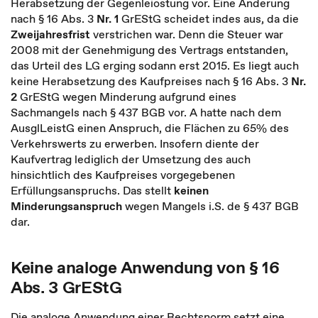
Herabsetzung der Gegenleiostung vor. Eine Änderung
nach § 16 Abs. 3
Nr. 1
GrEStG scheidet indes aus, da die
Zweijahresfrist
verstrichen war. Denn die Steuer war
2008 mit der Genehmigung des Vertrags entstanden,
das Urteil des LG erging sodann erst 2015. Es liegt auch
keine Herabsetzung des Kaufpreises nach § 16 Abs. 3
Nr.
2
GrEStG wegen Minderung aufgrund eines
Sachmangels nach § 437 BGB vor. A hatte nach dem
AusglLeistG einen Anspruch, die Flächen zu 65% des
Verkehrswerts zu erwerben. Insofern diente der
Kaufvertrag lediglich der Umsetzung des auch
hinsichtlich des Kaufpreises vorgegebenen
Erfüllungsanspruchs. Das stellt
keinen
Minderungsanspruch
wegen Mangels i.S. de § 437 BGB
dar.
Keine analoge Anwendung von § 16
Abs. 3 GrEStG
Die analoge Anwendung einer Rechtsnorm setzt eine