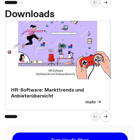
Downloads
7 Effizien
HR-Software: Markttrends und
Anbieterübersicht
mehr