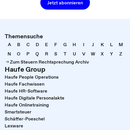
Jetzt abonnieren
Themensuche
A
B
C
D
E
F
G
H
I
J
K
L
M
N
O
P
Q
R
S
T
U
V
W
X
Y
Z
Zum Steuern Rechtsprechung Archiv
Haufe Group
Haufe People Operations
Haufe Fachwissen
Haufe HR-Software
Haufe Digitale Personalakte
Haufe Onlinetraining
Smartsteuer
Schäffer-Poeschel
Lexware