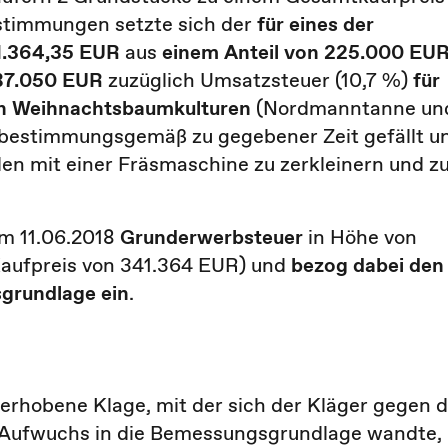
stimmungen setzte sich der
für eines der
1.364,35 EUR
aus
einem Anteil von
225.000 EU
 87.050 EUR
zuzüglich Umsatzsteuer (10,7 %)
für
en Weihnachtsbaumkulturen
(Nordmanntanne un
bestimmungsgemäß zu gegebener Zeit gefällt u
llen mit einer Fräsmaschine zu zerkleinern und z
om 11.06.2018
Grunderwerbsteuer
in Höhe von
Kaufpreis von 341.364 EUR) und
bezog dabei den
sgrundlage ein
.
erhobene Klage, mit der sich der Kläger gegen d
n Aufwuchs in die Bemessungsgrundlage wandte,